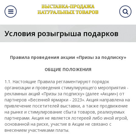
вке
елям
кам
Условия розыгрыша подарков
а выставки
а выставки
вание стенда
атор
аботы
а
Правила проведения акции «Призы за подписку»
ОБЩИЕ ПОЛОЖЕНИЯ
 розыгрыша
аться
1.1. Настоящие Правила регламентируют порядок
ы
организации и проведения стимулирующего мероприятия -
рекламных акций «Призы за подписку» (далее «Акции») от
партнеров «Весенней ярмарки - 2023». Акция направлена на
привлечение посетителей выставки, а также продвижение
на рынке и стимулирование сбыта товаров, реализуемых
партнерами. Акция не является лотереей либо иной игрой,
основанной на риске, участие в Акции не связано с
внесением участниками платы.